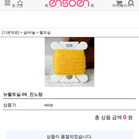
로그인
회원가입
주문조회
마이페이지
[기본재료]
>
실/바늘
>
펠트실
뉴펠트실-08_진노랑
상품가
400
원
0
총 상품 금액
원
상품이 품절되었습니다.