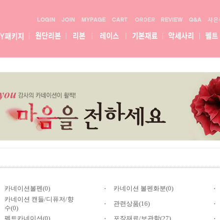
카네이션볼펜(0)
카네이션 볼펜화분(0)
카네이션 캔들/디퓨저/향
관련상품(16)
수(0)
펠트카네이션(0)
포장재료/보관함(27)