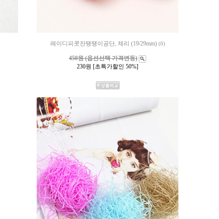
레이디피콧잔땡땡이공단, 체리 (19/29mm)
(0)
450원 (옵션선택 가격변동)
230
원 [초특가할인 50%]