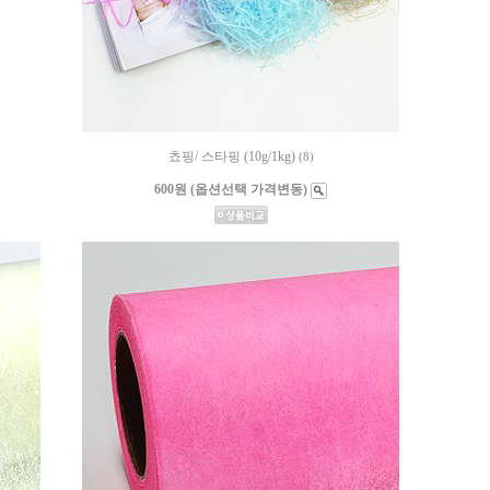
쵸핑/ 스타핑 (10g/1kg)
(8)
600원 (옵션선택 가격변동)