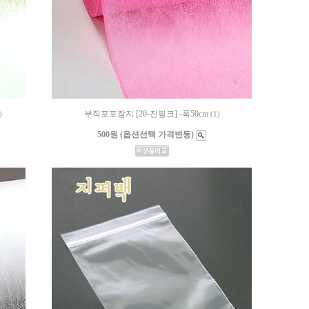
부직포포장지 [20-진핑크] -폭50cm
)
(1)
500원 (옵션선택 가격변동)