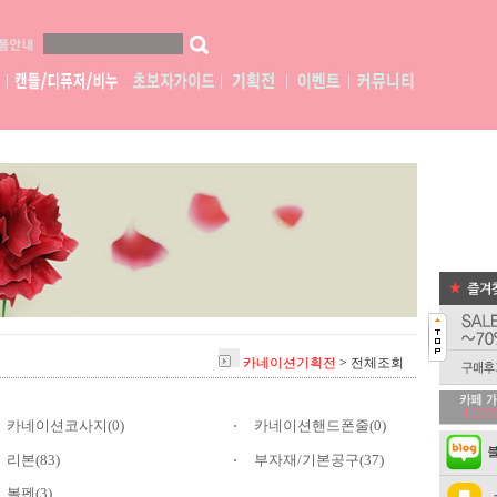
카네이션기획전
>
전체조회
카네이션코사지(0)
카네이션핸드폰줄(0)
리본(83)
부자재/기본공구(37)
볼펜(3)