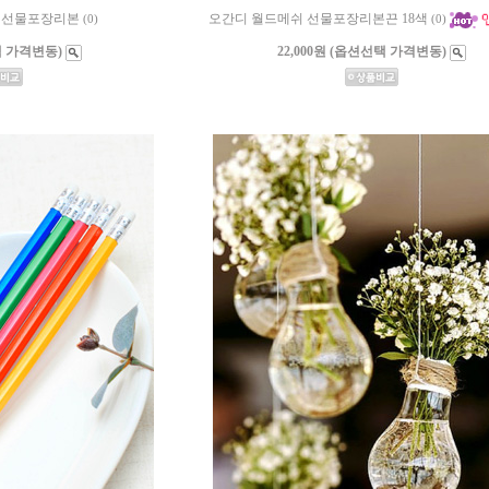
 선물포장리본
오간디 월드메쉬 선물포장리본끈 18색
(0)
(0)
택 가격변동)
22,000원 (옵션선택 가격변동)