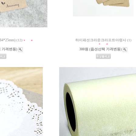
4*25mm)
하이패션크라운크라프트아령사
(12)
(1)
택 가격변동)
300원 (옵션선택 가격변동)