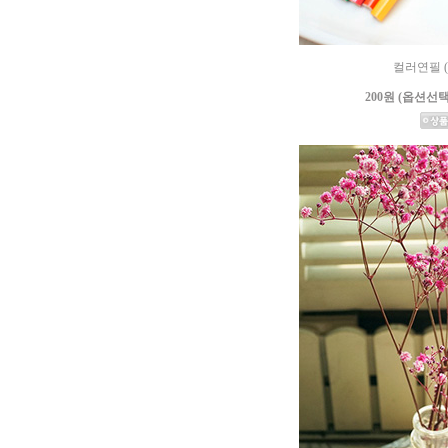
컬러연필 (
200원 (옵션선