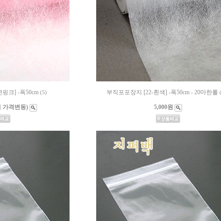
핑크] -폭50cm
부직포포장지 [22-흰색] -폭50cm - 20마한롤
(5)
택 가격변동)
5,000원