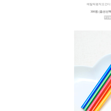
메탈릭평직오간디
300원 (옵션선