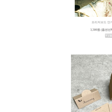
프리저브드 안개꽃 
3,500원 (옵션