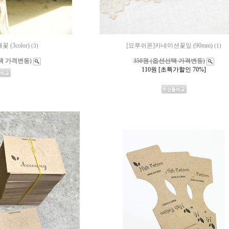
(3color)
[요루쉬폰]카네이션꽃잎 (90mm)
(3)
(1)
선택 가격변동)
350원 (옵션선택 가격변동)
110
원 [초특가할인 70%]