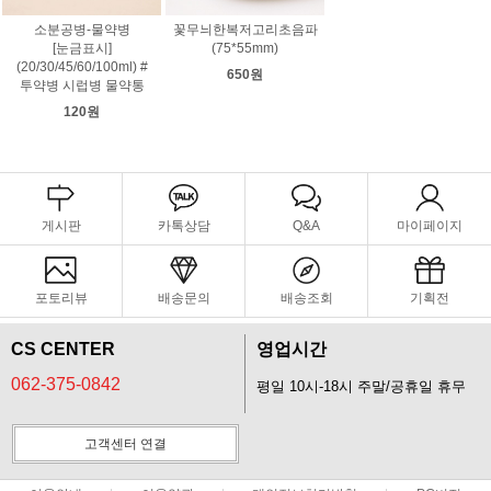
소분공병-물약병
꽃무늬한복저고리초음파
[눈금표시]
(75*55mm)
(20/30/45/60/100ml) #
650원
투약병 시럽병 물약통
120원
게시판
카톡상담
Q&A
마이페이지
포토리뷰
배송문의
배송조회
기획전
CS CENTER
영업시간
062-375-0842
평일 10시-18시 주말/공휴일 휴무
고객센터 연결