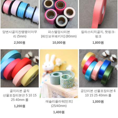
양변사골지잔땡땡이마무
파스텔망사리본
칼라스티치골지, 핫핑크-
리 (5mm)
[레인보우패키지] (80mm)
핑크
2,500원
10,000원
1,800원
골지리본 골직
공단리본 선물포장리본 6
선물포장리본끈 5 10 15
10 15 25 40mm 롤
25 40mm 롤
애슐리플라워[민트]
1,000원
(25/40mm)
1,200원
1,400원