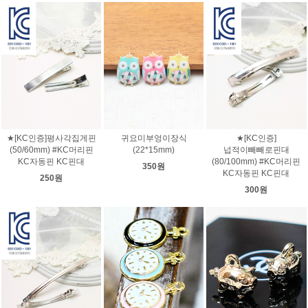
★[KC인증]평사각집게핀
귀요미부엉이장식
★[KC인증]
(50/60mm) #KC머리핀
(22*15mm)
넙적이빼빼로핀대
KC자동핀 KC핀대
(80/100mm) #KC머리핀
350원
KC자동핀 KC핀대
250원
300원