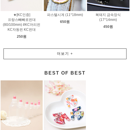
★[KC인증]
파스텔시계 (11*18mm)
복돼지 금속장식
프랑스빼빼로핀대
(17*14mm)
650원
(80/100mm) #KC머리핀
450원
KC자동핀 KC핀대
250원
더보기
+
BEST OF BEST