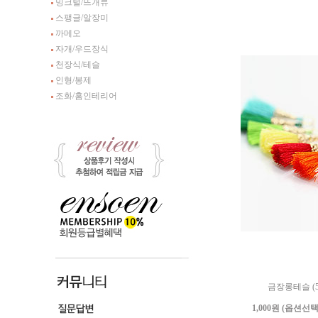
밍크털/뜨개류
스팽글/알장미
까메오
자개/우드장식
천장식/테슬
인형/봉제
조화/홈인테리어
금장롱테슬 (5
1,000원 (옵션선