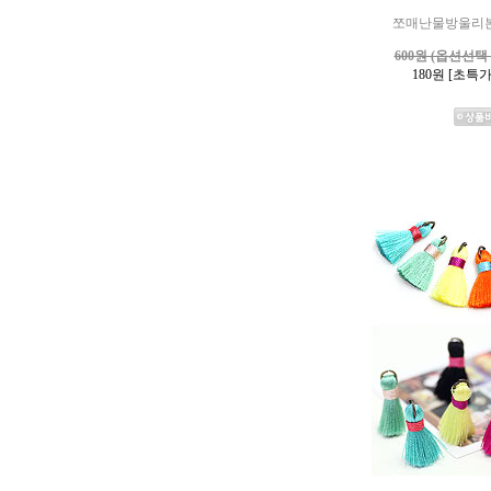
쪼매난물방울리
600원 (옵션선택
180
원 [초특가