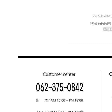
꼬마투톤테슬 (
800원 (옵션선택