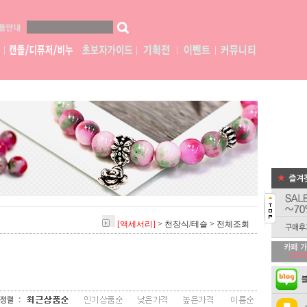
[액세서리]
>
천장식/테슬
>
전체조회