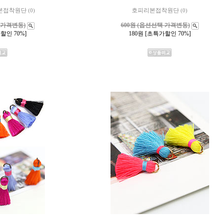
본접착원단
호피리본접착원단
(0)
(0)
 가격변동)
600원 (옵션선택 가격변동)
할인 70%]
180
원 [초특가할인 70%]