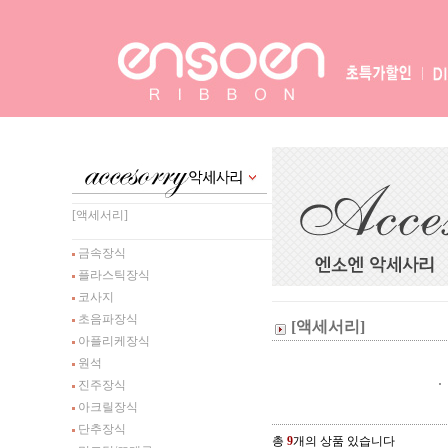
[액세서리]
금속장식
플라스틱장식
코사지
초음파장식
[액세서리]
아플리케장식
원석
진주장식
아크릴장식
단추장식
총
9
개의 상품 있습니다