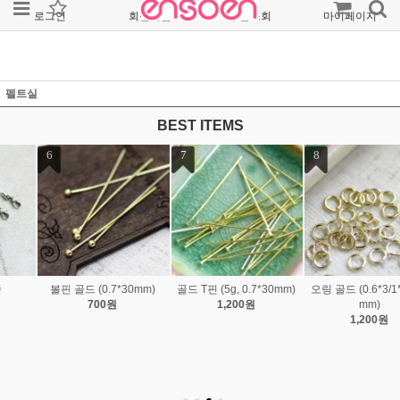
로그인
회원가입
주문조회
마이페이지
펠트실
BEST ITEMS
7
8
9
골드 T핀 (5g, 0.7*30mm)
오링 골드 (0.6*3/1*4/1*8
오링 OR (0.6*3/1*3/ 1*4
1,200원
mm)
mm)
1,200원
800원