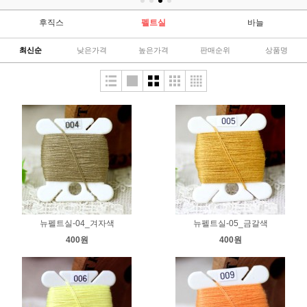
후직스
펠트실
바늘
최신순
낮은가격
높은가격
판매순위
상품명
뉴펠트실-04_겨자색
뉴펠트실-05_금갈색
400원
400원