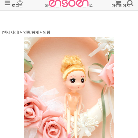
로그인
회원가입
주문조회
마이페이지
[액세서리]
>
인형/봉제
>
인형