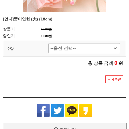
[언니]뚱이인형 (大) (18cm)
상품가
1,800원
할인가
1,080원
수량
0
총 상품 금액
원