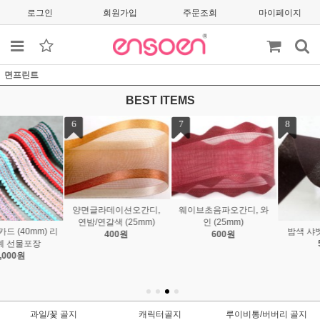
로그인
회원가입
주문조회
마이페이지
면프린트
BEST ITEMS
7
8
9
웨이브초음파오간디, 와
인 (25mm)
밤색 샤벳리본 (40mm)
검정 샤벳리본 (40mm)
600원
500원
22,000원
과일/꽃 골지
캐릭터골지
루이비통/버버리 골지