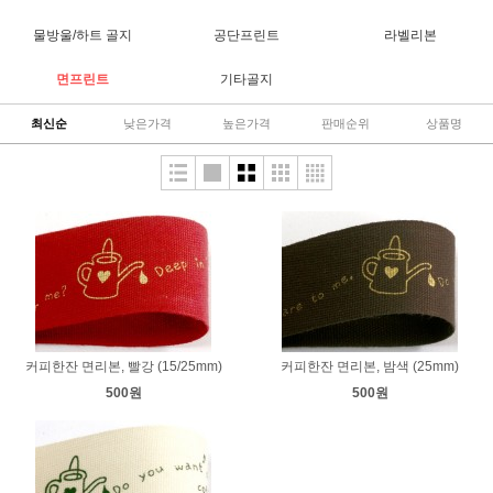
물방울/하트 골지
공단프린트
라벨리본
면프린트
기타골지
최신순
낮은가격
높은가격
판매순위
상품명
커피한잔 면리본, 빨강 (15/25mm)
커피한잔 면리본, 밤색 (25mm)
500원
500원