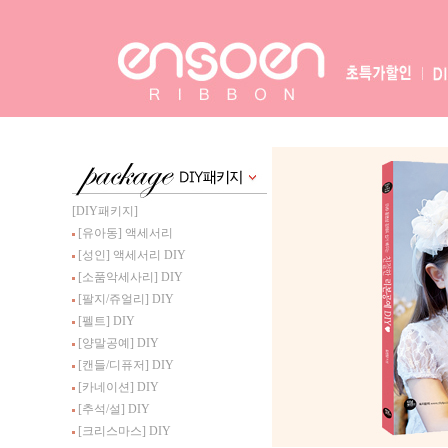
[DIY패키지]
[유아동] 액세서리
[성인] 액세서리 DIY
[소품악세사리] DIY
[팔지/쥬얼리] DIY
[펠트] DIY
[양말공예] DIY
[캔들/디퓨저] DIY
[카네이션] DIY
[추석/설] DIY
[크리스마스] DIY