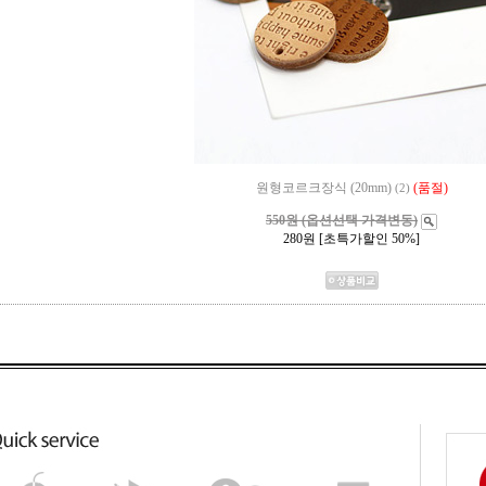
원형코르크장식 (20mm)
(품절)
(2)
550원 (옵션선택 가격변동)
280
원 [초특가할인 50%]