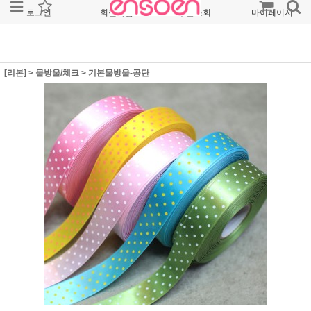
로그인
회원가입
주문조회
마이페이지
[리본]
>
물방울/체크
>
기본물방울-공단