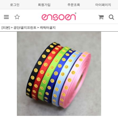
로그인
회원가입
주문조회
마이페이지
[리본]
>
공단/골지프린트
>
캐릭터골지