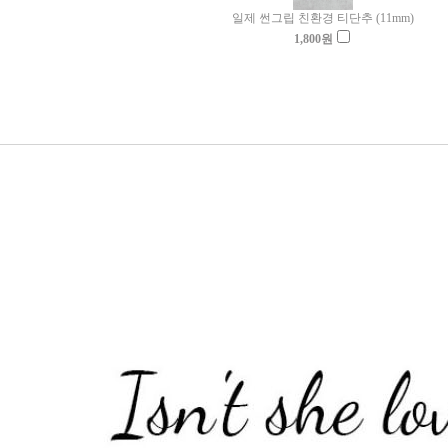
일제 썬그립 친환경 티단추 (11mm)
1,800
원