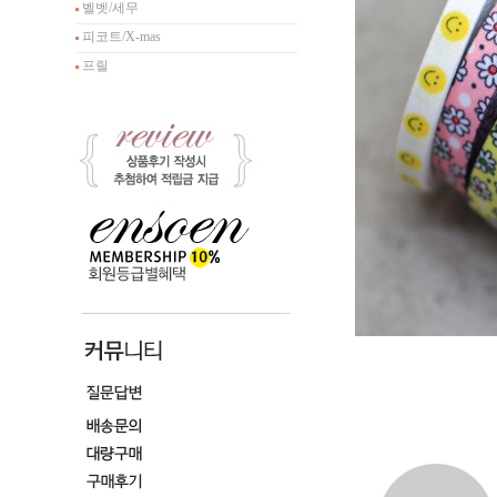
벨벳/세무
피코트/X-mas
프릴