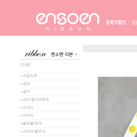
[리본]
수입리본
공단
골지
공단/골지프린트
오간디
마무리
물방울/체크
스티치/줄무늬