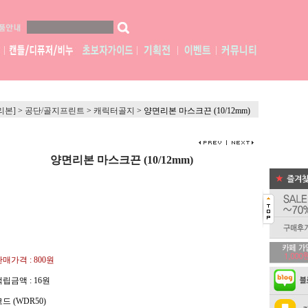
리본]
>
공단/골지프린트
>
캐릭터골지
>
양면리본 마스크끈 (10/12mm)
양면리본 마스크끈 (10/12mm)
판매가격 :
800원
적립금액 :
16원
드 (WDR50)