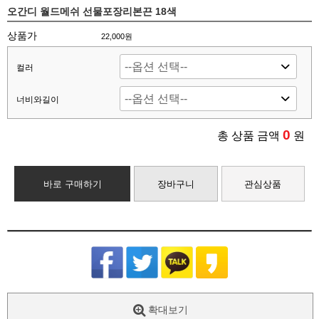
오간디 월드메쉬 선물포장리본끈 18색
상품가
22,000원
컬러
너비와길이
0
총 상품 금액
원
바로 구매하기
장바구니
관심상품
확대보기