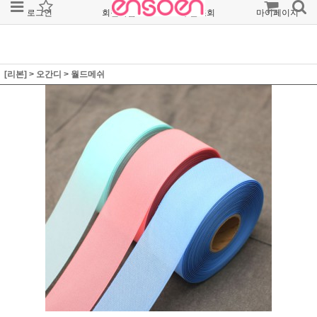
로그인
회원가입
주문조회
마이페이지
[리본]
>
오간디
>
월드메쉬