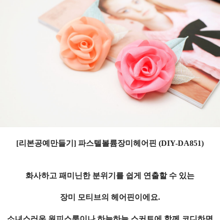
[리본공예만들기] 파스텔볼륨장미헤어핀 (DIY-DA851)
화사하고 패미닌한 분위기를 쉽게 연출할 수 있는
장미 모티브의 헤어핀이에요.
소녀스러운 원피스룩이나 하늘하늘 스커트에 함께 코디하면