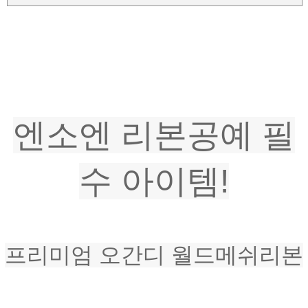
엔소엔 리본공예 필
수 아이템!
프리미엄 오간디 월드메쉬리본