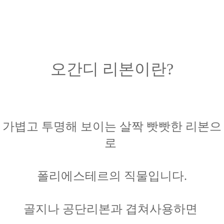
오간디 리본이란?
가볍고 투명해 보이는 살짝 빳빳한 리본으
로
폴리에스테르의 직물입니다.
골지나 공단리본과
겹쳐사용하면