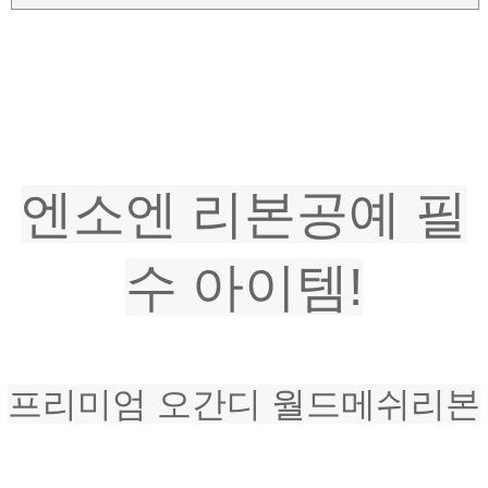
엔소엔 리본공예 필
수 아이템!
프리미엄 오간디 월드메쉬리본