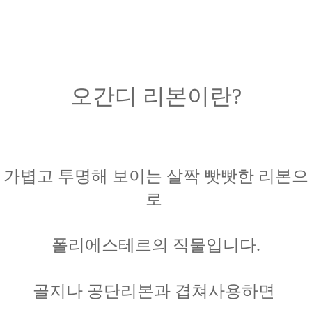
오간디 리본이란?
가볍고 투명해 보이는 살짝 빳빳한 리본으
로
폴리에스테르의 직물입니다.
골지나 공단리본과
겹쳐사용하면