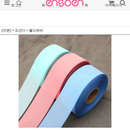
로그인
회원가입
주문조회
마이페이지
[리본]
>
오간디
>
월드메쉬