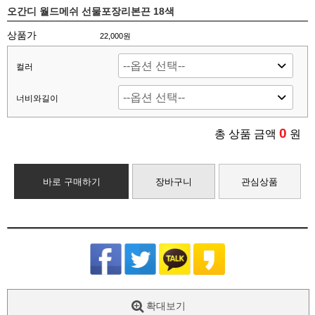
오간디 월드메쉬 선물포장리본끈 18색
상품가
22,000원
컬러
너비와길이
0
총 상품 금액
원
바로 구매하기
장바구니
관심상품
확대보기