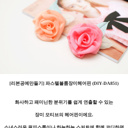
[리본공예만들기] 파스텔볼륨장미헤어핀 (DIY-DA851)
화사하고 패미닌한 분위기를 쉽게 연출할 수 있는
장미 모티브의 헤어핀이에요.
소녀스러운 원피스룩이나 하늘하늘 스커트에 함께 코디하면