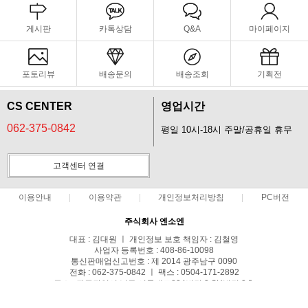
게시판
카톡상담
Q&A
마이페이지
포토리뷰
배송문의
배송조회
기획전
CS CENTER
영업시간
062-375-0842
평일 10시-18시 주말/공휴일 휴무
고객센터 연결
이용안내
이용약관
개인정보처리방침
PC버전
주식회사 엔소엔
대표 : 김대원 ㅣ 개인정보 보호 책임자 : 김철영
사업자 등록번호 : 408-86-10098
통신판매업신고번호 : 제 2014 광주남구 0090
전화 : 062-375-0842 ㅣ 팩스 : 0504-171-2892
주소 : 광주광역시 남구 서문대로824번길 3 SH빌딩 3층
COPYRIGHT(C)엔소엔 리본 ALL RIGHTS RESERVED.