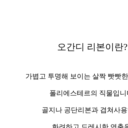
오간디 리본이란?
가볍고 투명해 보이는 살짝 빳빳
폴리에스테르의 직물입니
골지나 공단리본과
겹쳐사
화려하고 드레시한 연출