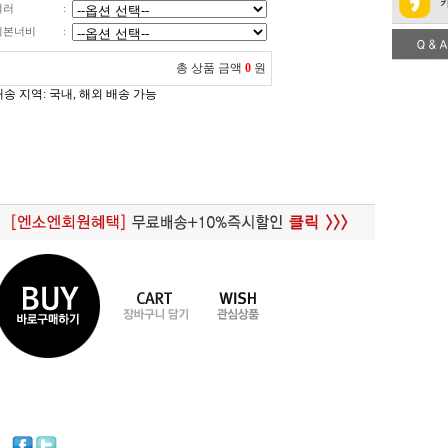
컬러
:
리본너비
:
총 상품 금액
0
원
배송 지역
: 국내, 해외 배송 가능