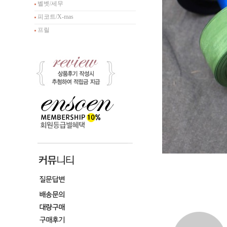
벨벳/세무
피코트/X-mas
프릴