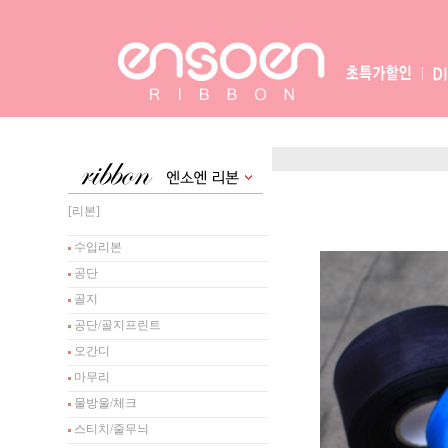
[리본]
수입리본
공단
골지
공단/골지프린트
오간디
마무리
물방울/체크
스티치/줄무늬