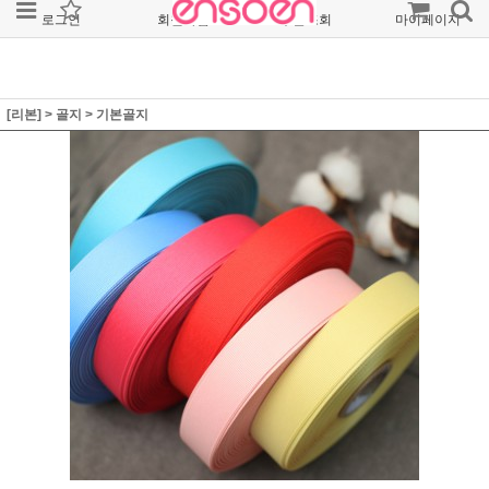
로그인
회원가입
주문조회
마이페이지
[리본]
>
골지
>
기본골지