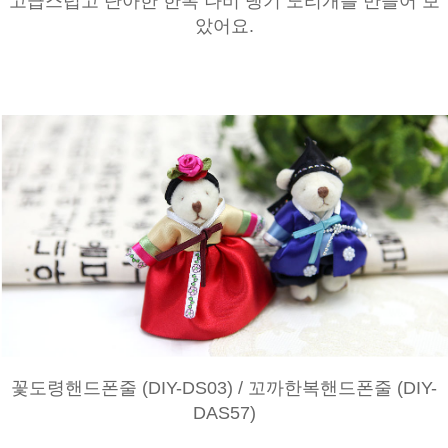
고급스럽고 단아한 한복 나비 댕기 노리개를 만들어 보
았어요.
꽃도령핸드폰줄 (DIY-DS03) / 꼬까한복핸드폰줄 (DIY-
DAS57)