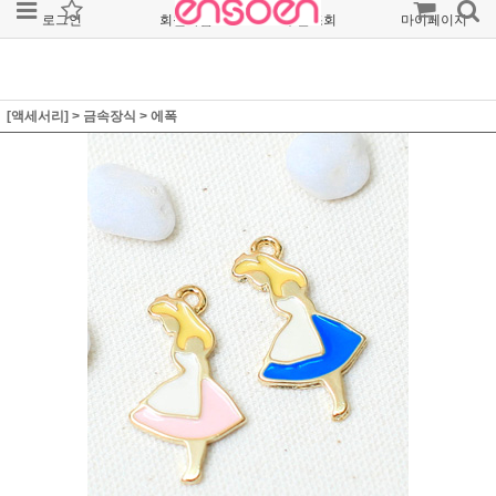
로그인
회원가입
주문조회
마이페이지
[액세서리]
>
금속장식
>
에폭