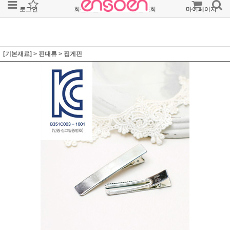
로그인
회원가입
주문조회
마이페이지
[기본재료]
>
핀대류
>
집게핀