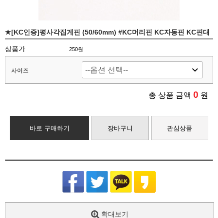
★[KC인증]평사각집게핀 (50/60mm) #KC머리핀 KC자동핀 KC핀대
상품가
250원
사이즈
0
총 상품 금액
원
바로 구매하기
장바구니
관심상품
확대보기