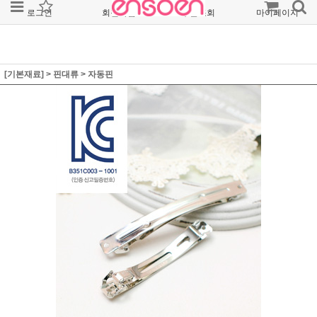
로그인
회원가입
주문조회
마이페이지
[기본재료]
>
핀대류
>
자동핀