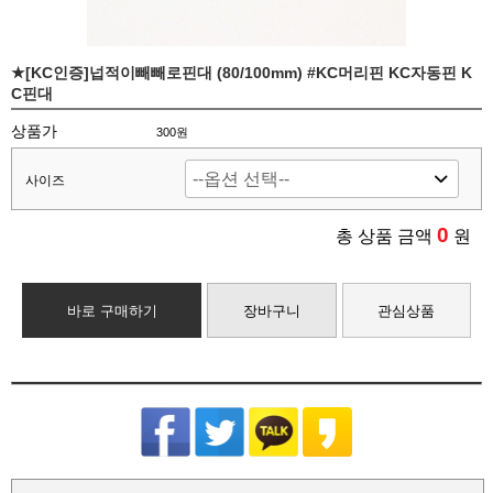
★[KC인증]넙적이빼빼로핀대 (80/100mm) #KC머리핀 KC자동핀 K
C핀대
상품가
300원
사이즈
0
총 상품 금액
원
바로 구매하기
장바구니
관심상품