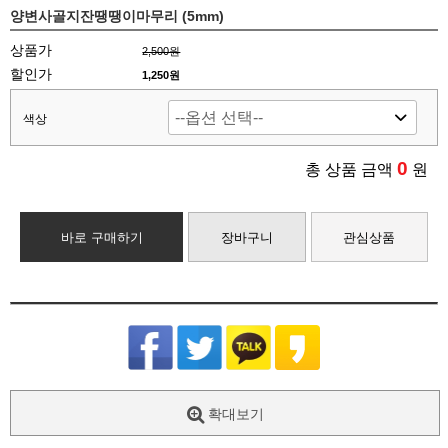
양변사골지잔땡땡이마무리 (5mm)
상품가
2,500원
할인가
1,250원
색상
0
총 상품 금액
원
바로 구매하기
장바구니
관심상품
확대보기