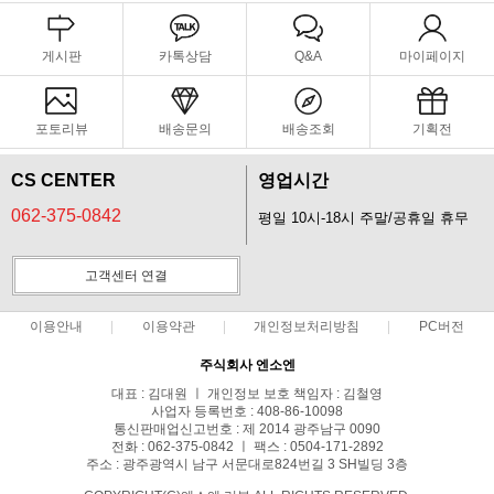
게시판
카톡상담
Q&A
마이페이지
포토리뷰
배송문의
배송조회
기획전
CS CENTER
영업시간
062-375-0842
평일 10시-18시 주말/공휴일 휴무
고객센터 연결
이용안내
이용약관
개인정보처리방침
PC버전
주식회사 엔소엔
대표 : 김대원 ㅣ 개인정보 보호 책임자 : 김철영
사업자 등록번호 : 408-86-10098
통신판매업신고번호 : 제 2014 광주남구 0090
전화 : 062-375-0842 ㅣ 팩스 : 0504-171-2892
주소 : 광주광역시 남구 서문대로824번길 3 SH빌딩 3층