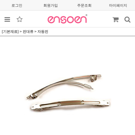
로그인
회원가입
주문조회
마이페이지
[기본재료]
>
핀대류
>
자동핀