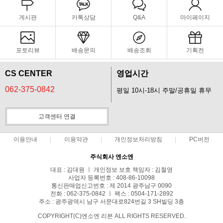
게시판
카톡상담
Q&A
마이페이지
포토리뷰
배송문의
배송조회
기획전
CS CENTER
영업시간
062-375-0842
평일 10시-18시 주말/공휴일 휴무
고객센터 연결
이용안내
이용약관
개인정보처리방침
PC버전
주식회사 엔소엔
대표 : 김대원 ㅣ 개인정보 보호 책임자 : 김철영
사업자 등록번호 : 408-86-10098
통신판매업신고번호 : 제 2014 광주남구 0090
전화 : 062-375-0842 ㅣ 팩스 : 0504-171-2892
주소 : 광주광역시 남구 서문대로824번길 3 SH빌딩 3층
COPYRIGHT(C)엔소엔 리본 ALL RIGHTS RESERVED.