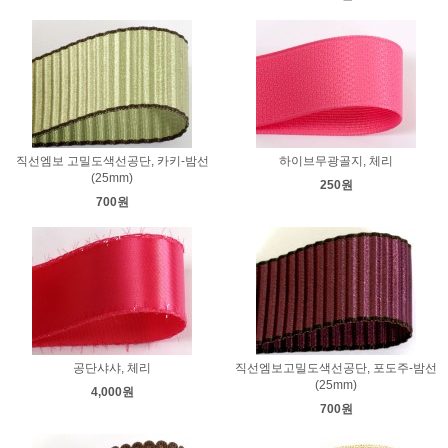
직선엠보 고밀도색선공단, 카키-밤선
하이브무광골지, 체리
(25mm)
250원
700원
공단샤샤, 체리
직선엠보고밀도색선공단, 포도주-밤선
(25mm)
4,000원
700원