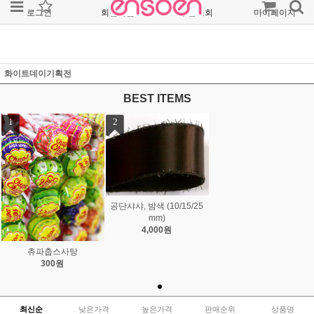
로그인
회원가입
주문조회
마이페이지
화이트데이기획전
BEST ITEMS
1
2
공단샤샤, 밤색 (10/15/25
mm)
4,000원
츄파춥스사탕
300원
최신순
낮은가격
높은가격
판매순위
상품명