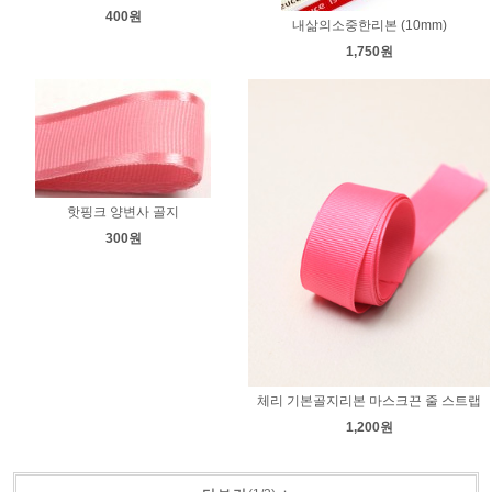
400원
내삶의소중한리본 (10mm)
1,750원
핫핑크 양변사 골지
300원
체리 기본골지리본 마스크끈 줄 스트랩
1,200원