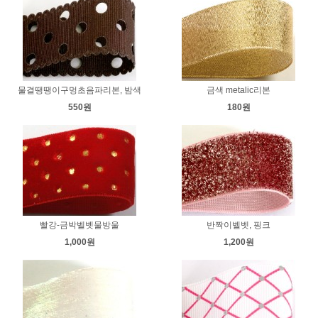
물결땡땡이구멍초음파리본, 밤색
금색 metalic리본
550원
180원
빨강-금박벨벳물방울
반짝이벨벳, 핑크
1,000원
1,200원